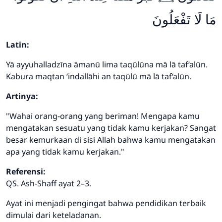
مَا لَا تَفْعَلُونَ
Latin:
Yā ayyuhalladzīna āmanū lima taqūlūna mā lā taf‘alūn.
Kabura maqtan ‘indallāhi an taqūlū mā lā taf‘alūn.
Artinya:
"Wahai orang-orang yang beriman! Mengapa kamu
mengatakan sesuatu yang tidak kamu kerjakan? Sangat
besar kemurkaan di sisi Allah bahwa kamu mengatakan
apa yang tidak kamu kerjakan."
Referensi:
QS. Ash-Shaff ayat 2–3.
Ayat ini menjadi pengingat bahwa pendidikan terbaik
dimulai dari keteladanan.