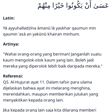
عَسَىٰ أَنْ يَكُونُوا خَيْرًا مِنْهُمْ
Latin:
Yā ayyuhalladzīna āmanū lā yaskhar qaumun min
qaumin 'asā an yakūnū khairan minhum.
Artinya:
"Wahai orang-orang yang beriman! Janganlah suatu
kaum mengolok-olok kaum yang lain. Boleh jadi
mereka yang diperolok lebih baik daripada mereka."
Referensi:
QS. Al-Hujurat ayat 11. Dalam tafsir para ulama
dijelaskan bahwa ayat ini melarang menghina,
merendahkan, maupun memberikan julukan yang
menyakitkan kepada orang lain.
Jika kepada orang lain saja kita dilarang memberi