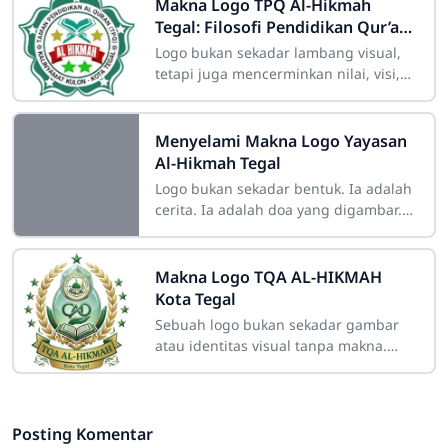
Makna Logo TPQ Al-Hikmah
Tegal: Filosofi Pendidikan Qur’ani
yang Mendalam
Logo bukan sekadar lambang visual,
tetapi juga mencerminkan nilai, visi,
dan semangat dari suatu lembaga.
Begitu pula dengan logo TPQ
Menyelami Makna Logo Yayasan
Al-Hikmah Tegal
Logo bukan sekadar bentuk. Ia adalah
cerita. Ia adalah doa yang digambar.
Di balik setiap warna, garis, dan
simbol pada logo Yayasan
Makna Logo TQA AL-HIKMAH
Kota Tegal
Sebuah logo bukan sekadar gambar
atau identitas visual tanpa makna.
Bagi sebuah lembaga pendidikan
Islam seperti TQA (Ta'limul Quran
Posting Komentar