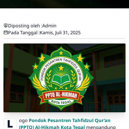
Diposting oleh :
Admin
Pada Tanggal :
Kamis, Juli 31, 2025
Logo
Pondok Pesantren Tahfidzul Qur’an
(PPTQ) Al-Hikmah Kota Tegal
mengandung