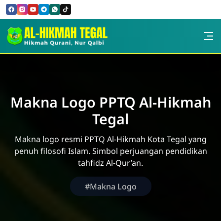
Skip to Content
PPTQ AL-HIKMAH TEGAL
Makna Logo PPTQ Al-Hikmah
Tegal
Makna logo resmi PPTQ Al-Hikmah Kota Tegal yang
penuh filosofi Islam. Simbol perjuangan pendidikan
tahfidz Al-Qur’an.
#Makna Logo