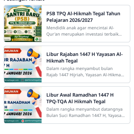
PSB TPQ Al-Hikmah Tegal Tahun
Pelajaran 2026/2027
Mendidik anak agar mencintai Al-
Qur'an merupakan investasi terbaik
yang akan terus mengalir manfaatnya
hingga akhirat. Untuk membantu
Libur Rajaban 1447 H Yayasan Al-
Hikmah Tegal
Dalam rangka menyambut bulan
Rajab 1447 Hijriah, Yayasan Al-Hikmah
Tegal menyampaikan informasi
kepada seluruh santri dan wali santri
Libur Awal Ramadhan 1447 H
TPQ-TQA Al Hikmah Tegal
Dalam rangka menyambut datangnya
Bulan Suci Ramadhan 1447 H, Yayasan
Al Hikmah Tegal menyampaikan
informasi resmi terkait jadwal libur