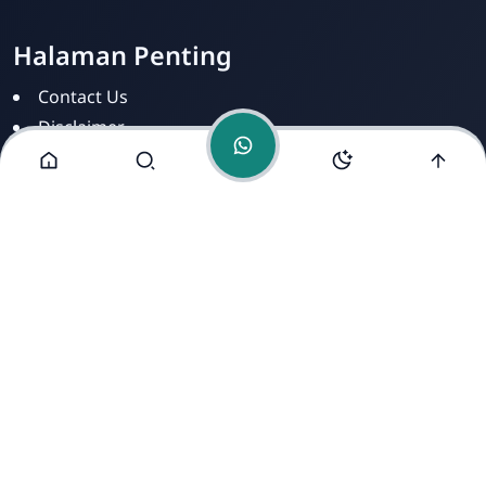
Halaman Penting
Contact Us
Disclaimer
Privacy Policy
Terms of Service
Alamat Kami
Jl. Kihajardewantoro No. 8 Kelurahan Kalinyamat Kulon
RT 004/003 Kec. Margadana Kota Tegal Jawa Tengah
Indonesia