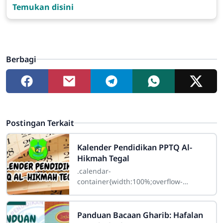
Temukan disini
Berbagi
Postingan Terkait
Kalender Pendidikan PPTQ Al-
Hikmah Tegal
.calendar-
container{width:100%;overflow-
x:auto;font-family:Arial,sans-
serif;margin:20px
Panduan Bacaan Gharib: Hafalan