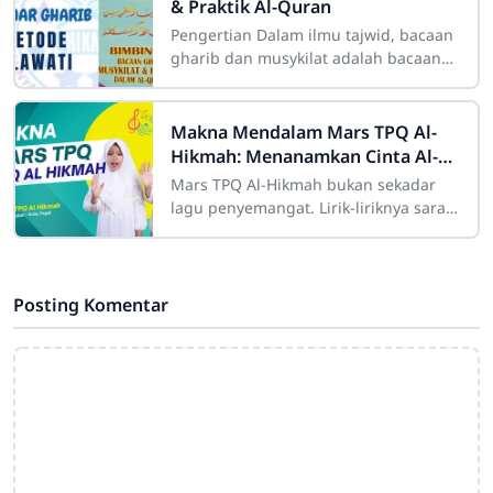
& Praktik Al-Quran
Pengertian Dalam ilmu tajwid, bacaan
gharib dan musykilat adalah bacaan
Al-Qur’an yang terasa asing, sulit, atau
tidak biasa
Makna Mendalam Mars TPQ Al-
Hikmah: Menanamkan Cinta Al-
Qur’an dan Akhlak Mulia
Mars TPQ Al-Hikmah bukan sekadar
lagu penyemangat. Lirik-liriknya sarat
makna mendalam yang menanamkan
cinta Al-Qur’an, semangat belajar,
Posting Komentar