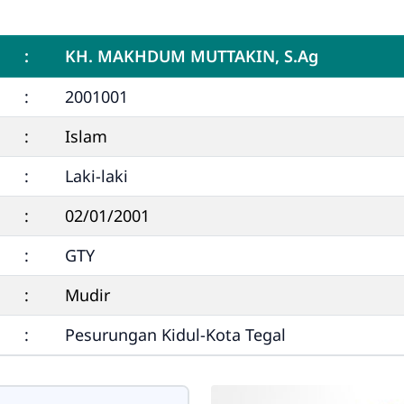
:
KH. MAKHDUM MUTTAKIN, S.Ag
:
2001001
:
Islam
:
Laki-laki
:
02/01/2001
:
GTY
:
Mudir
:
Pesurungan Kidul-Kota Tegal