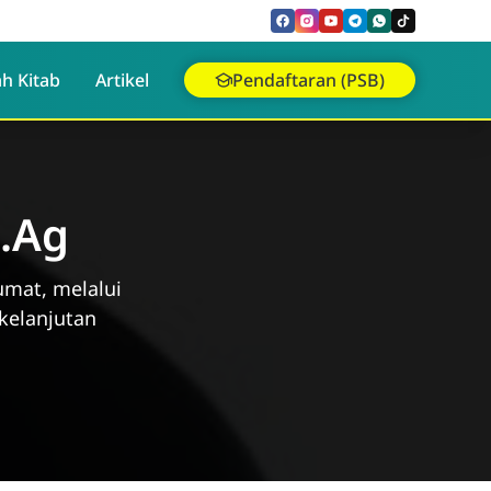
h Kitab
Artikel
Pendaftaran (PSB)
.Ag
umat, melalui
kelanjutan