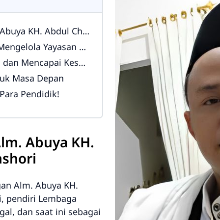
H. Abdul Chamid Al Anshori
 Yayasan Al-Hikmah Tegal
 Mencapai Kesuksesan
tuk Masa Depan
Para Pendidik!
lm. Abuya KH.
nshori
gan Alm. Abuya KH.
i, pendiri Lembaga
al, dan saat ini sebagai