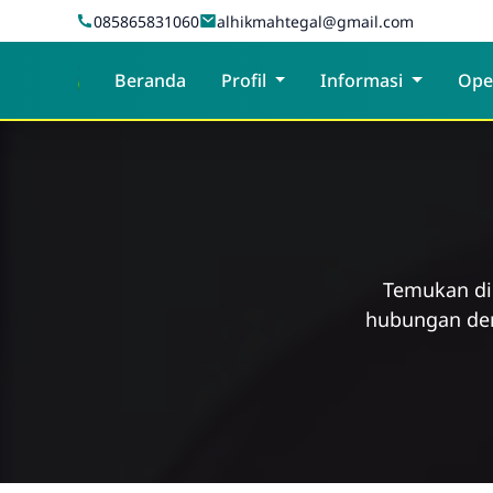
Skip to Content
085865831060
alhikmahtegal@gmail.com
PPTQ AL-HIKMAH TEGAL
Beranda
Profil
Informasi
Ope
Temukan di
hubungan den