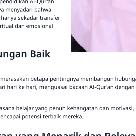
endidikan Al-Qur'an.
aya menyadari bahwa
 hanya sekadar transfer
iritual dan emosional
ungan Baik
aya merasakan betapa pentingnya membangun hubunga
i hari ke hari, menguasai bacaan Al-Qur'an dengan
sana belajar yang penuh kehangatan dan motivasi, 
encapai potensi terbaik mereka.
an yang Menarik dan Relev